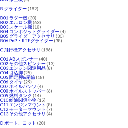
B グライダー
(182)
B01 ラダー機
(30)
B02 エルロン機
(63)
B03 スケール機
(18)
B04 コンポジットグライダー
(4)
B05 グライダーアクセサリ
(30)
B06 PnP・RTFグライダー
(38)
C 飛行機アクセサリ
(196)
C01 ABスピンナー
(48)
C02 その他スピンナー
(13)
C03 エンジン関連用品
(8)
C04 引込脚
(25)
C05 固定脚&尾輪
(18)
C06 タイヤ
(29)
C07 ホイルパンツ
(4)
C08 ホイルストッパー
(6)
C09 燃料タンク
(14)
C10 給油関係小物
(15)
C11 エンジンマウント
(8)
C12 モーターマウント
(7)
C13 その他アクセサリ
(4)
D ボート、ヨット
(28)