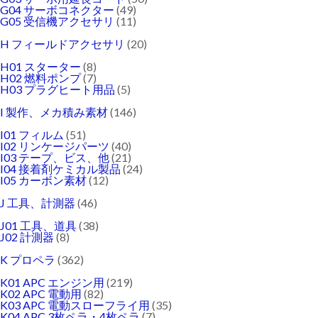
G04 サーボコネクター
(49)
G05 受信機アクセサリ
(11)
H フィールドアクセサリ
(20)
H01 スターター
(8)
H02 燃料ポンプ
(7)
H03 プラグヒート用品
(5)
I 製作、メカ積み素材
(146)
I01 フィルム
(51)
I02 リンケージパーツ
(40)
I03 テープ、ビス、他
(21)
I04 接着剤ケミカル製品
(24)
I05 カーボン素材
(12)
J 工具、計測器
(46)
J01 工具、道具
(38)
J02 計測器
(8)
K プロペラ
(362)
K01 APC エンジン用
(219)
K02 APC 電動用
(82)
K03 APC 電動スローフライ用
(35)
K04 APC 3枚ペラ・4枚ペラ
(7)