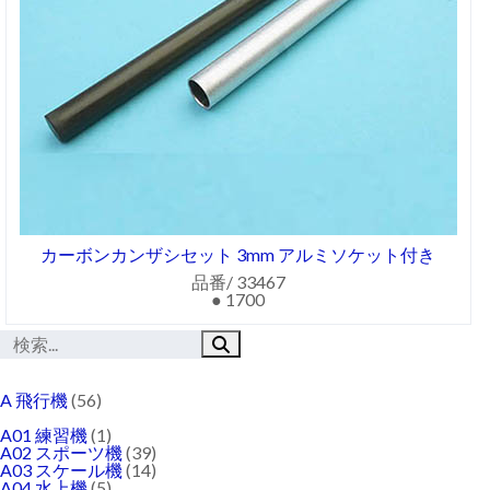
カーボンカンザシセット 3mm アルミソケット付き
品番/ 33467
● 1700
A 飛行機
(56)
A01 練習機
(1)
A02 スポーツ機
(39)
A03 スケール機
(14)
A04 水上機
(5)