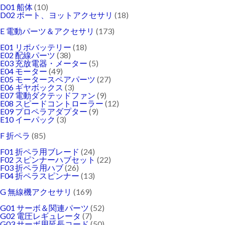
D01 船体
(10)
D02 ボート、ヨットアクセサリ
(18)
E 電動パーツ＆アクセサリ
(173)
E01 リポバッテリー
(18)
E02 配線パーツ
(38)
E03 充放電器・メーター
(5)
E04 モーター
(49)
E05 モータースペアパーツ
(27)
E06 ギヤボックス
(3)
E07 電動ダクテッドファン
(9)
E08 スピードコントローラー
(12)
E09 プロペラアダプター
(9)
E10 イーパック
(3)
F 折ペラ
(85)
F01 折ペラ用ブレード
(24)
F02 スピンナーハブセット
(22)
F03 折ペラ用ハブ
(26)
F04 折ペラスピンナー
(13)
G 無線機アクセサリ
(169)
G01 サーボ＆関連パーツ
(52)
G02 電圧レギュレータ
(7)
G03 サーボ用延長コード
(50)