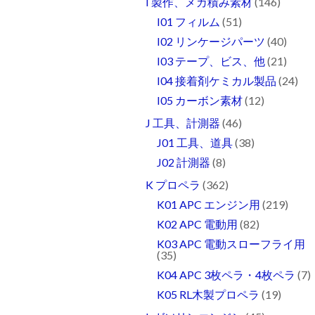
I 製作、メカ積み素材
(146)
I01 フィルム
(51)
I02 リンケージパーツ
(40)
I03 テープ、ビス、他
(21)
I04 接着剤ケミカル製品
(24)
I05 カーボン素材
(12)
J 工具、計測器
(46)
J01 工具、道具
(38)
J02 計測器
(8)
K プロペラ
(362)
K01 APC エンジン用
(219)
K02 APC 電動用
(82)
K03 APC 電動スローフライ用
(35)
K04 APC 3枚ペラ・4枚ペラ
(7)
K05 RL木製プロペラ
(19)