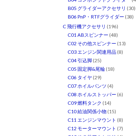
B05 グライダーアクセサリ
(30)
B06 PnP・RTFグライダー
(38)
C 飛行機アクセサリ
(196)
C01 ABスピンナー
(48)
C02 その他スピンナー
(13)
C03 エンジン関連用品
(8)
C04 引込脚
(25)
C05 固定脚&尾輪
(18)
C06 タイヤ
(29)
C07 ホイルパンツ
(4)
C08 ホイルストッパー
(6)
C09 燃料タンク
(14)
C10 給油関係小物
(15)
C11 エンジンマウント
(8)
C12 モーターマウント
(7)