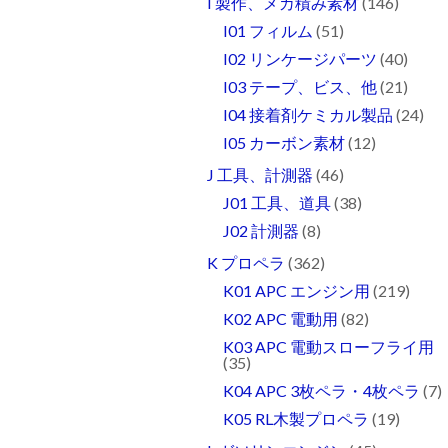
I 製作、メカ積み素材
(146)
I01 フィルム
(51)
I02 リンケージパーツ
(40)
I03 テープ、ビス、他
(21)
I04 接着剤ケミカル製品
(24)
I05 カーボン素材
(12)
J 工具、計測器
(46)
J01 工具、道具
(38)
J02 計測器
(8)
K プロペラ
(362)
K01 APC エンジン用
(219)
K02 APC 電動用
(82)
K03 APC 電動スローフライ用
(35)
K04 APC 3枚ペラ・4枚ペラ
(7)
K05 RL木製プロペラ
(19)