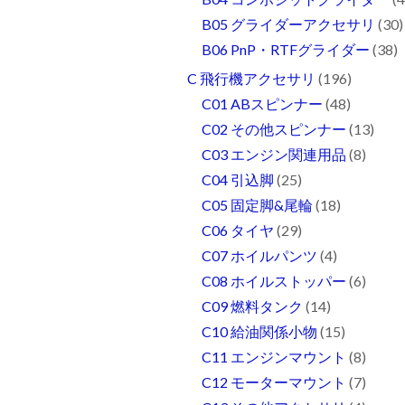
B05 グライダーアクセサリ
(30)
B06 PnP・RTFグライダー
(38)
C 飛行機アクセサリ
(196)
C01 ABスピンナー
(48)
C02 その他スピンナー
(13)
C03 エンジン関連用品
(8)
C04 引込脚
(25)
C05 固定脚&尾輪
(18)
C06 タイヤ
(29)
C07 ホイルパンツ
(4)
C08 ホイルストッパー
(6)
C09 燃料タンク
(14)
C10 給油関係小物
(15)
C11 エンジンマウント
(8)
C12 モーターマウント
(7)