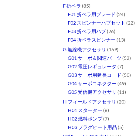
F 折ペラ
(85)
F01 折ペラ用ブレード
(24)
F02 スピンナーハブセット
(22)
F03 折ペラ用ハブ
(26)
F04 折ペラスピンナー
(13)
G 無線機アクセサリ
(169)
G01 サーボ＆関連パーツ
(52)
G02 電圧レギュレータ
(7)
G03 サーボ用延長コード
(50)
G04 サーボコネクター
(49)
G05 受信機アクセサリ
(11)
H フィールドアクセサリ
(20)
H01 スターター
(8)
H02 燃料ポンプ
(7)
H03 プラグヒート用品
(5)