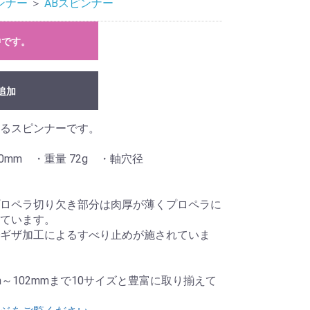
ンナー
＞
ABスピンナー
中です。
追加
るスピンナーです。
0mm ・重量 72g ・軸穴径
95mm
ロペラ切り欠き部分は肉厚が薄くプロペラに
ています。
ギザ加工によるすべり止めが施されていま
8mm～102mmまで10サイズと豊富に取り揃えて