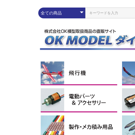
練習機
スポーツ機
スケール機
その他
ラ
エ
ス
グ
コ
Pn
配線パーツ
充放電器・リポメーター
モーター
スピードコントローラー
Lipoバッテリー
電動ダクテッドファン
イーパック
コネ
シリ
プロ
イン
ブラ
アウ
アポ
ブラ
電動
1セル
2セル
3セル
4セル
サ
電
受
ブ
モー
ス
モー
ーツ