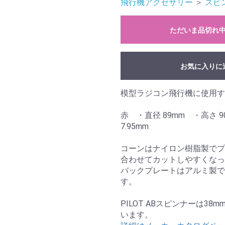
飛行機アクセサリー
＞
スピ
ただいま品切れ
お気に入りに
模型ラジコン飛行機に使用す
赤 ・直径 89mm ・高さ 9
7.
コーンはナイロン樹脂製でプ
合わせてカットしやすくなっ
バックプレートはアルミ製で
す。
PILOT ABスピンナーは3
います。