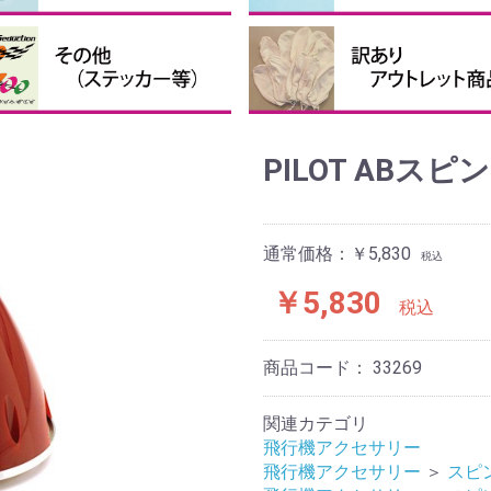
接着剤・補助剤
他の接着剤
クロバルーン、パテなど
ピンナーハブセット
ペラ用ハブ
ペラ用スピンナー
ペラ用ブレード
テッカー・送信機ケース等
投げグライダー
まとめ買い
訳あり、アウトレット商品
PILOT ABスピン
通常価格：￥5,830
税込
￥5,830
税込
商品コード：
33269
関連カテゴリ
飛行機アクセサリー
飛行機アクセサリー
＞
スピ