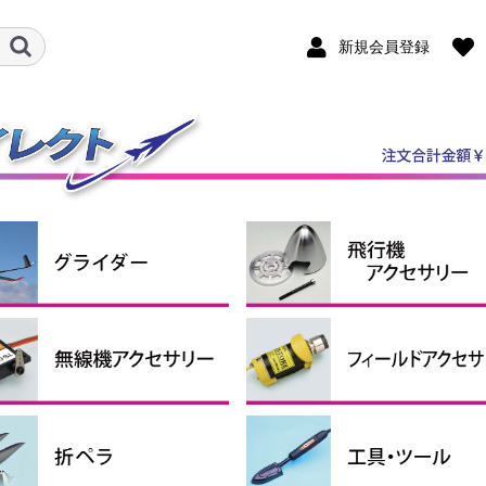
新規会員登録
ダー機
ルロン機
ケール機
ライダーアクセサリー
ンポジットグライダー
P・RTFグライダー
スピンナー
エンジン関連用品
引込脚
固定脚＆尾輪
ホイルパンツ
ホイルストッパー
タイヤ
燃料タンク
エンジンマウント
給油関係小物
その他
クタ・シュリンクチュー
コンコード
ペラアダプター
ナーローターブラシレス
シモーター・ギアボック
ターローターブラシレス
ロモーター
シレスモータースペアパ
用モーターマウント
ーボ＆関連パーツ
圧レギュレーター
信機アクセサリー
サーボ
サーボギア・サーボホーン
サーボアクセサリー
コネクター（サーボ関連）
延長コード
プラグヒート用品
スターター
燃料ポンプ
ター
ター