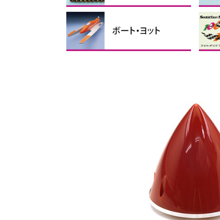
フィルム
リンケージパーツ
テープ、ビス・ナット、スポ
接着剤・ケミカル製品
バルサ・ベニヤ
カーボン素材
瞬間
その
マイ
ス
折
折
折
ンジ
ス
手