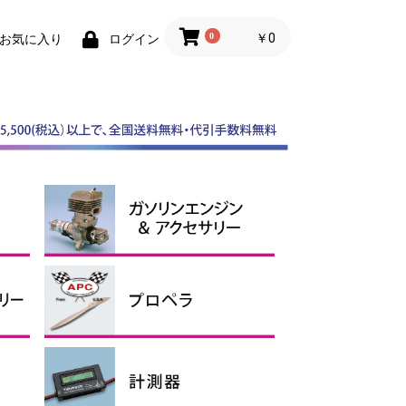
0
￥0
お気に入り
ログイン
スケールスピンナー
ABスピンナー
その他スピンナー
電動用アルミスピンナー
ガソリンエンジン
マフラー
ガソリンアクセサリー、オイ
ル
APCプロペラ
その他プロペラ
エンジン用
電動用Ｅタイプ
電動用SFスロー