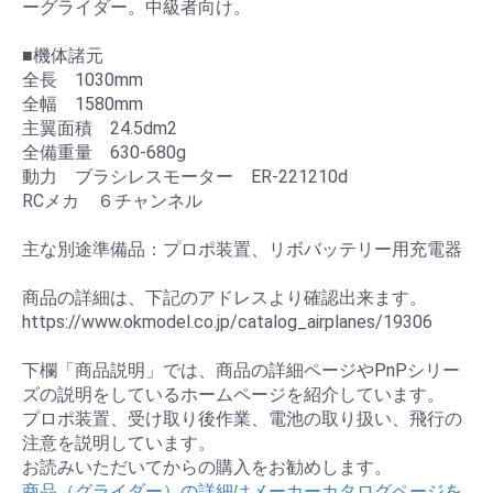
ーグライダー。中級者向け。
■機体諸元
全長 1030mm
全幅 1580mm
主翼面積 24.5dm2
全備重量 630-680g
動力 ブラシレスモーター ER-221210d
RCメカ ６チャンネル
主な別途準備品：プロポ装置、リボバッテリー用充電器
商品の詳細は、下記のアドレスより確認出来ます。
https://www.okmodel.co.jp/catalog_airplanes/19306
下欄「商品説明」では、商品の詳細ページやPnPシリー
ズの説明をしているホームページを紹介しています。
プロポ装置、受け取り後作業、電池の取り扱い、飛行の
注意を説明しています。
お読みいただいてからの購入をお勧めします。
商品（グライダー）の詳細はメーカーカタログページを