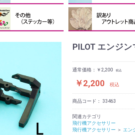
接着剤・補助剤
他の接着剤
クロバルーン、パテなど
ピンナーハブセット
ペラ用ハブ
ペラ用スピンナー
ペラ用ブレード
テッカー・送信機ケース等
投げグライダー
まとめ買い
訳あり、アウトレット商品
PILOT エン
通常価格：￥2,200
税込
￥2,200
税込
商品コード：
33463
関連カテゴリ
飛行機アクセサリー
飛行機アクセサリー
＞
エン