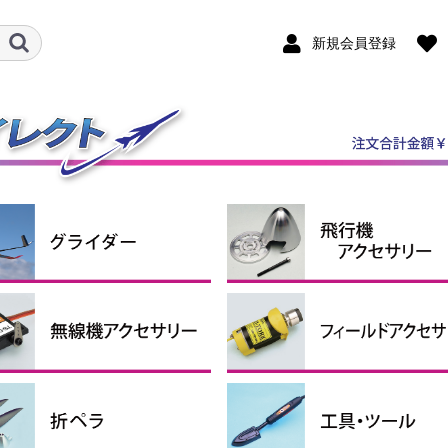
新規会員登録
ダー機
ルロン機
ケール機
ライダーアクセサリー
ンポジットグライダー
P・RTFグライダー
スピンナー
エンジン関連用品
引込脚
固定脚＆尾輪
ホイルパンツ
ホイルストッパー
タイヤ
燃料タンク
エンジンマウント
給油関係小物
その他
クタ・シュリンクチュー
コンコード
ペラアダプター
ナーローターブラシレス
シモーター・ギアボック
ターローターブラシレス
ロモーター
シレスモータースペアパ
用モーターマウント
ーボ＆関連パーツ
圧レギュレーター
信機アクセサリー
サーボ
サーボギア・サーボホーン
サーボアクセサリー
コネクター（サーボ関連）
延長コード
プラグヒート用品
スターター
燃料ポンプ
ター
ター