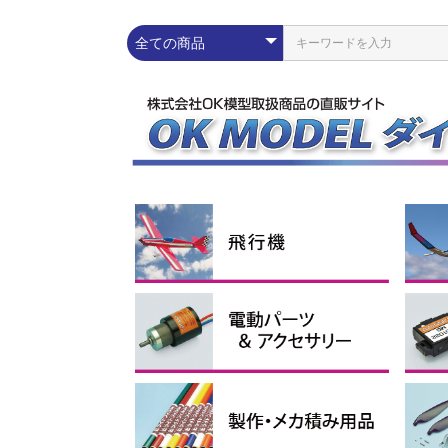
練習機
スポーツ機
スケール機
その他
ラ
エ
ス
グ
コ
Pn
配線パーツ
充放電器・リポメーター
モーター
スピードコントローラー
Lipoバッテリー
電動ダクテッドファン
イーパック
コネ
シリ
プロ
イン
ブラ
アウ
アポ
ブラ
電動
1セル
2セル
3セル
4セル
サ
電
受
ブ
モー
ス
モー
ーツ