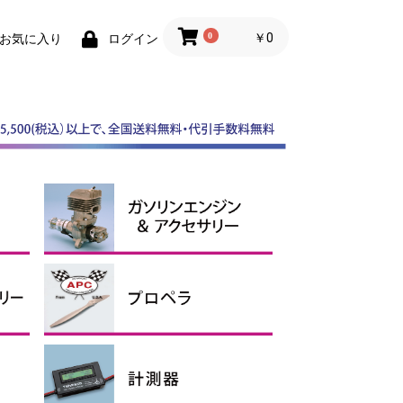
0
￥0
お気に入り
ログイン
スケールスピンナー
ABスピンナー
その他スピンナー
電動用アルミスピンナー
ガソリンエンジン
マフラー
ガソリンアクセサリー、オイ
ル
APCプロペラ
その他プロペラ
エンジン用
電動用Ｅタイプ
電動用SFスロー