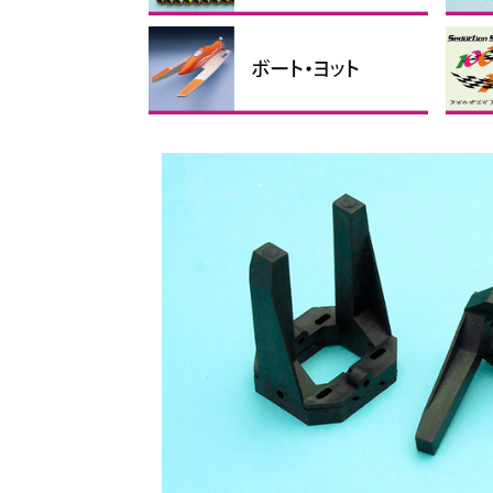
フィルム
リンケージパーツ
テープ、ビス・ナット、スポ
接着剤・ケミカル製品
バルサ・ベニヤ
カーボン素材
瞬間
その
マイ
ス
折
折
折
ンジ
ス
手