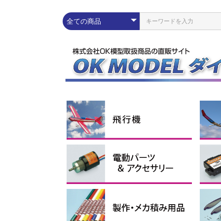
練習機
スポーツ機
スケール機
その他
ラ
エ
ス
グ
コ
Pn
配線パーツ
充放電器・リポメーター
モーター
スピードコントローラー
Lipoバッテリー
電動ダクテッドファン
イーパック
コネ
シリ
プロ
イン
ブラ
アウ
アポ
ブラ
電動
1セル
2セル
3セル
4セル
サ
電
受
ブ
モー
ス
モー
ーツ