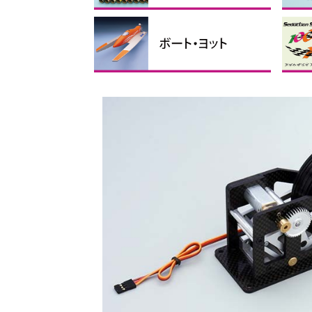
フィルム
リンケージパーツ
テープ、ビス・ナット、スポ
接着剤・ケミカル製品
バルサ・ベニヤ
カーボン素材
瞬間
その
マイ
ス
折
折
折
ンジ
ス
手