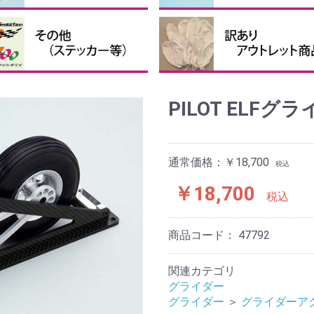
接着剤・補助剤
他の接着剤
クロバルーン、パテなど
ピンナーハブセット
ペラ用ハブ
ペラ用スピンナー
ペラ用ブレード
テッカー・送信機ケース等
投げグライダー
まとめ買い
訳あり、アウトレット商品
PILOT ELF
通常価格：￥18,700
税込
￥18,700
税込
商品コード：
47792
関連カテゴリ
グライダー
グライダー
＞
グライダーア