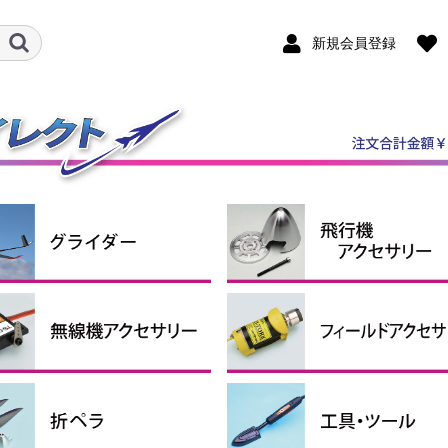
新規会員登録
ダー機
ルロン機
ケール機
ライダーアクセサリー
ンポジットグライダー
P・RTFグライダー
スピンナー
エンジン関連用品
引込脚
固定脚＆尾輪
ホイルパンツ
ホイルストッパー
タイヤ
燃料タンク
エンジンマウント
給油関係小物
その他
クタ・シュリンクチュー
コンコード
ペラアダプター
ナーローターブラシレス
シモーター・ギアボック
ターローターブラシレス
ロモーター
シレスモータースペアパ
用モーターマウント
ーボ＆関連パーツ
圧レギュレーター
信機アクセサリー
サーボ
サーボギア・サーボホーン
サーボアクセサリー
コネクター（サーボ関連）
延長コード
プラグヒート用品
スターター
燃料ポンプ
ター
ター