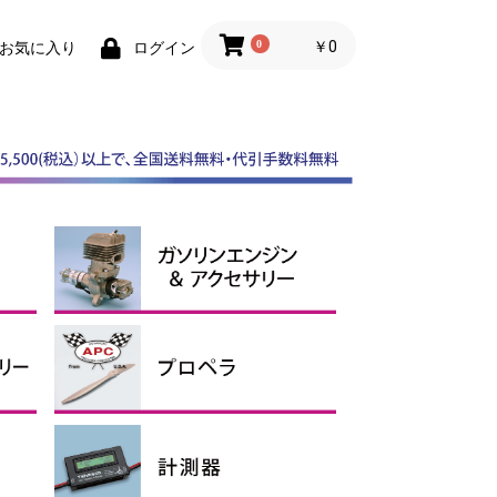
0
￥0
お気に入り
ログイン
スケールスピンナー
ABスピンナー
その他スピンナー
電動用アルミスピンナー
ガソリンエンジン
マフラー
ガソリンアクセサリー、オイ
ル
APCプロペラ
その他プロペラ
エンジン用
電動用Ｅタイプ
電動用SFスロー