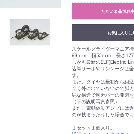
ただいま品切れ
お気に入りに
スケールグライダーマニア
89ｍｍ 幅55ｍｍ 長さ177
しかも最新のELF(Electric
込脚サーボやリンケージは全
す。
また、タイヤは最初から組込
全く外に出ていないので脚カ
純な構造で脚カバーの開閉を
（下の説明写真参照）
また、電動駆動アンプには過
のが挟まったりした場合でも
１セット１個入り。