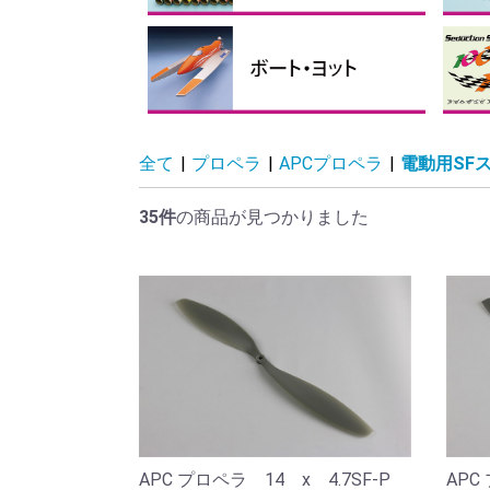
フィルム
リンケージパーツ
テープ、ビス・ナット、スポ
接着剤・ケミカル製品
バルサ・ベニヤ
カーボン素材
瞬間
その
マイ
ス
折
折
折
ンジ
ス
手
全て
|
プロペラ
|
APCプロペラ
|
電動用SF
35件
の商品が見つかりました
APC プロペラ 14 x 4.7SF-P
APC