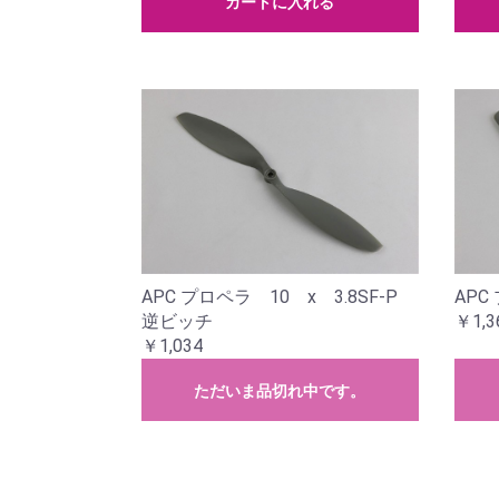
カートに入れる
APC プロペラ 10 x 3.8SF-P
APC
逆ビッチ
￥1,3
￥1,034
ただいま品切れ中です。