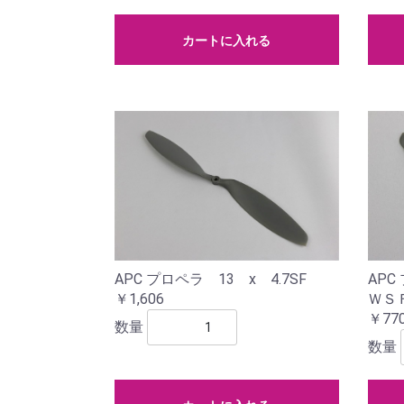
カートに入れる
APC プロペラ 13 x 4.7SF
AP
￥1,606
ＷＳ
￥77
数量
数量