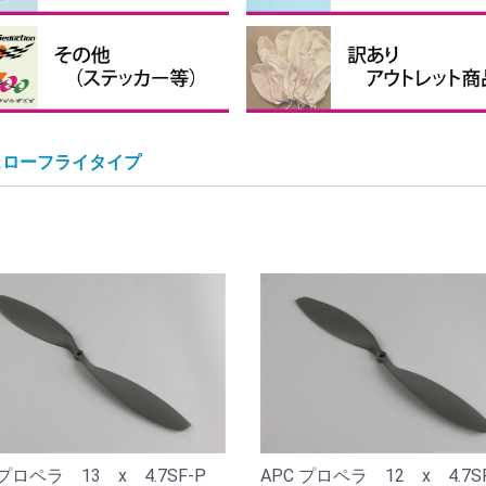
接着剤・補助剤
他の接着剤
クロバルーン、パテなど
ピンナーハブセット
ペラ用ハブ
ペラ用スピンナー
ペラ用ブレード
テッカー・送信機ケース等
投げグライダー
まとめ買い
訳あり、アウトレット商品
スローフライタイプ
 プロペラ 13 x 4.7SF-P
APC プロペラ 12 x 4.7