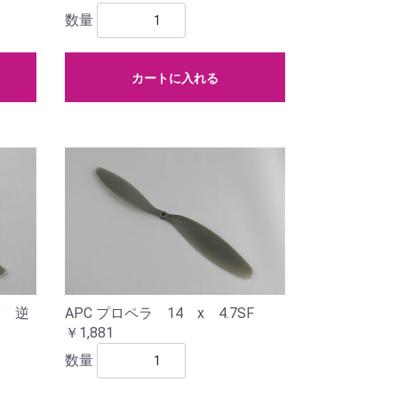
数量
カートに入れる
P 逆
APC プロペラ 14 x 4.7SF
￥1,881
数量