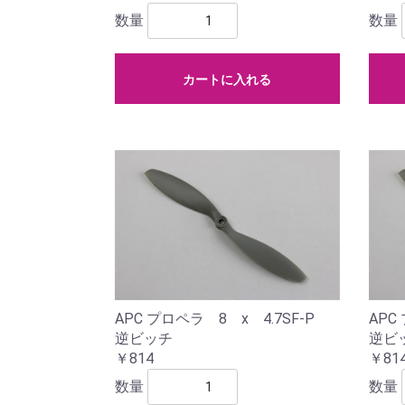
数量
数量
カートに入れる
APC プロペラ 8 x 4.7SF-P
APC
逆ビッチ
逆ビ
￥814
￥81
数量
数量