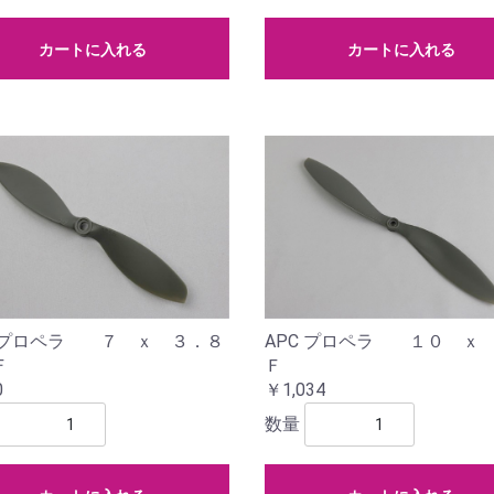
カートに入れる
カートに入れる
C プロペラ ７ ｘ ３．８
APC プロペラ １０ ｘ
Ｆ
Ｆ
0
￥1,034
数量