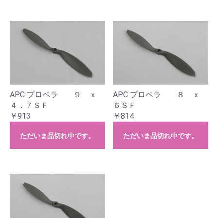
APC プロペラ ９ ｘ
APC プロペラ ８ ｘ
４．７ＳＦ
６ＳＦ
￥913
￥814
ただいま品切れ中です。
ただいま品切れ中です。