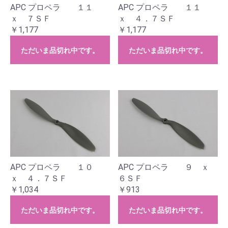
APC プロペラ １１
APC プロペラ １１
ｘ ７ＳＦ
ｘ ４．７ＳＦ
￥1,177
￥1,177
ただいま品切れ中です。
ただいま品切れ中です。
APC プロペラ １０
APC プロペラ ９ ｘ
ｘ ４．７ＳＦ
６ＳＦ
￥1,034
￥913
ただいま品切れ中です。
ただいま品切れ中です。