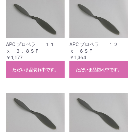
APC プロペラ １１
APC プロペラ １２
ｘ ３．８ＳＦ
ｘ ６ＳＦ
￥1,177
￥1,364
ただいま品切れ中です。
ただいま品切れ中です。