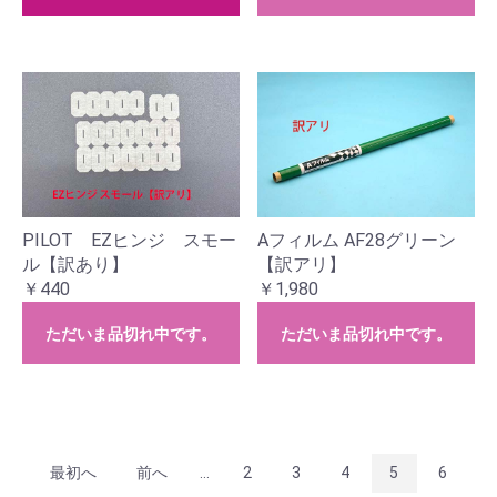
PILOT EZヒンジ スモー
Aフィルム AF28グリーン
ル【訳あり】
【訳アリ】
￥440
￥1,980
ただいま品切れ中です。
ただいま品切れ中です。
最初へ
前へ
...
2
3
4
5
6