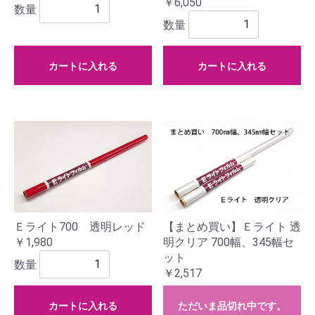
￥6,050
数量
数量
カートに入れる
カートに入れる
Ｅライト700 透明レッド
【まとめ買い】Ｅライト 透
￥1,980
明クリア 700幅、345幅セ
ット
数量
￥2,517
カートに入れる
ただいま品切れ中です。